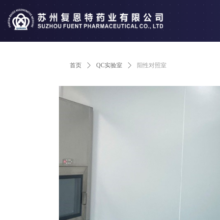
首页
ꄲ
QC实验室
ꄲ
阳性对照室