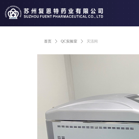
首页
ꄲ
QC实验室
ꄲ
灭活间