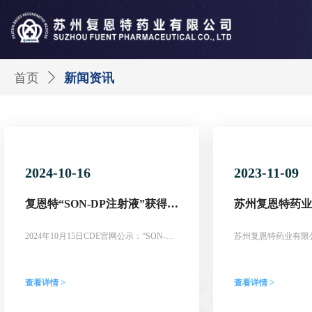
首页
ꄲ
新闻资讯
2024-10-16
2023-11-09
复恩特“SON-DP注射液”获得
苏州复恩特药业有
CDE临床试验许可
平米临床药品生
式落成
2024年10月15日CDE官网公示：“SON-DP
苏州复恩特药业有限公
注射液” 临床试验默示许可，受理号：
品生产制造中心正式
CXSL2400508。
查看详情 >
查看详情 >